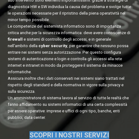
suo intervento sono elementi importantissimi: grazie a strategie di
diagnostica HW e SW individua la causa del problema e svolge tutte
le operazioni necessarie per il ripristino della piena operatività nel
minor tempo possibile.
Le competenze del sistemista informatico
sono di importanza
critica anche per la sicurezza informatica: deve avere conoscenze di
firewall
e sistemi di controllo degli accessi, e in generale
nell'ambito della
cyber security
, per garantire che nessuno possa
entrare nei sistemi senza autorizzazione. Per questo configura
sistemi di autenticazione e login e controlla gli accessi alla rete
internet e intranet in modo da proteggere il sistema da minacce
informatiche.
Assicura inoltre che i dati conservati nei sistemi siano trattati nel
rispetto degli standard e della normativa in vigore sulla privacy e
sulla sicurezza.
Un amministratore di sistema lavora al servizio di tutte le realtà che
fanno affidamento su sistemi informatici di una certa complessità
per essere operative: imprese e uffici di ogni tipo, banche, enti
pubblici, data center.
SCOPRI I NOSTRI SERVIZI