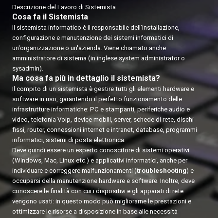
Descrizione del Lavoro di Sistemista
Cosa fa il Sistemista
Il sistemista informatico è il responsabile dell'installazione,
configurazione e manutenzione dei sistemi informatici di
un'organizzazione o un'azienda. Viene chiamato anche
amministratore di sistema (in inglese system administrator o
sysadmin).
Ma cosa fa più in dettaglio il sistemista?
Il compito di un sistemista è gestire tutti gli elementi hardware e
software in uso, garantendo il perfetto funzionamento delle
infrastrutture informatiche: PC e stampanti, periferiche audio e
video, telefonia Voip, device mobili, server, schede di rete, dischi
fissi, router, connessioni internet e intranet, database, programmi
informatici, sistemi di posta elettronica.
Deve quindi essere un esperto conoscitore di sistemi operativi
(Windows, Mac, Linux etc.) e applicativi informatici, anche per
individuare e correggere malfunzionamenti (
troubleshooting
) e
occuparsi della manutenzione hardware e software. Inoltre, deve
conoscere le finalità con cui i dispositivi e gli apparati di rete
vengono usati: in questo modo può migliorarne le prestazioni e
ottimizzare le risorse a disposizione in base alle necessità