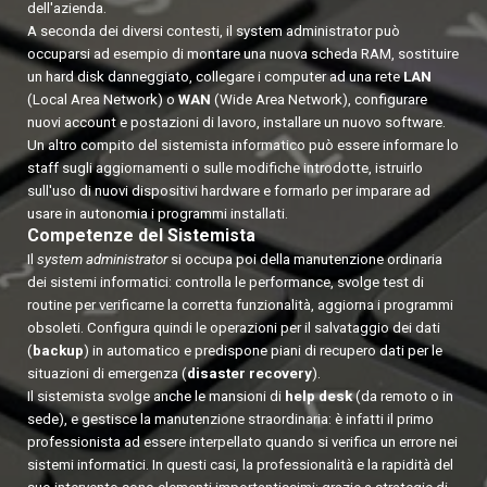
dell'azienda.
A seconda dei diversi contesti, il system administrator può
occuparsi ad esempio di montare una nuova scheda RAM, sostituire
un hard disk danneggiato, collegare i computer ad una rete
LAN
(Local Area Network) o
WAN
(Wide Area Network), configurare
nuovi account e postazioni di lavoro, installare un nuovo software.
Un altro compito del sistemista informatico può essere informare lo
staff sugli aggiornamenti o sulle modifiche introdotte, istruirlo
sull'uso di nuovi dispositivi hardware e formarlo per imparare ad
usare in autonomia i programmi installati.
Competenze del Sistemista
Il
system administrator
si occupa poi della manutenzione ordinaria
dei sistemi informatici: controlla le performance, svolge test di
routine per verificarne la corretta funzionalità, aggiorna i programmi
obsoleti. Configura quindi le operazioni per il salvataggio dei dati
(
backup
) in automatico e predispone piani di recupero dati per le
situazioni di emergenza (
disaster recovery
).
Il sistemista svolge anche le mansioni di
help desk
(da remoto o in
sede), e gestisce la manutenzione straordinaria: è infatti il primo
professionista ad essere interpellato quando si verifica un errore nei
sistemi informatici. In questi casi, la professionalità e la rapidità del